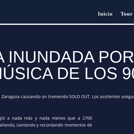
Inicio
Tour
la mejor música de los 90
 INUNDADA POR
ÚSICA DE LOS 
en Zaragoza causando un tremendo SOLD OUT. Los asistentes asegur
cogió a nada más y nada menos que a 2700
 bailando, cantando y recordando momentos de