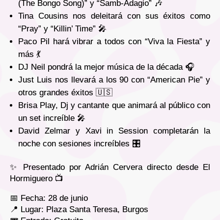
(The Bongo Song)” y “Samb-Adagio” 🎶
Tina Cousins nos deleitará con sus éxitos como
“Pray” y “Killin’ Time” 🎤
Paco Pil hará vibrar a todos con “Viva la Fiesta” y
más 💃
DJ Neil pondrá la mejor música de la década 🎧
Just Luis nos llevará a los 90 con “American Pie” y
otros grandes éxitos 🇺🇸
Brisa Play, Dj y cantante que animará al público con
un set increíble 🎤
David Zelmar y Xavi in Session completarán la
noche con sesiones increíbles 🎛️
✨ Presentado por Adrián Cervera directo desde El
Hormiguero 📺
📅 Fecha: 28 de junio
📍 Lugar: Plaza Santa Teresa, Burgos