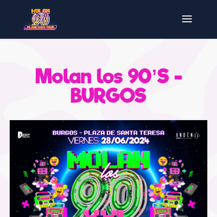
Molan los 90’S -
BURGOS