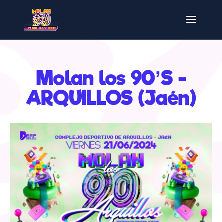
Molan los 90’S -
ARQUILLOS (Jaén)