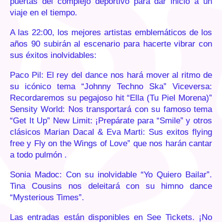
puertas del complejo deportivo para dar inicio a un
viaje en el tiempo.
A las 22:00, los mejores artistas emblemáticos de los
años 90 subirán al escenario para hacerte vibrar con
sus éxitos inolvidables:
Paco Pil: El rey del dance nos hará mover al ritmo de
su icónico tema “Johnny Techno Ska” Viceversa:
Recordaremos su pegajoso hit “Ella (Tu Piel Morena)”
Sensity World: Nos transportará con su famoso tema
“Get It Up” New Limit: ¡Prepárate para “Smile” y otros
clásicos Marian Dacal & Eva Marti: Sus exitos flying
free y Fly on the Wings of Love” que nos harán cantar
a todo pulmón .
Sonia Madoc: Con su inolvidable “Yo Quiero Bailar”.
Tina Cousins nos deleitará con su himno dance
“Mysterious Times”.
Las entradas están disponibles en See Tickets. ¡No